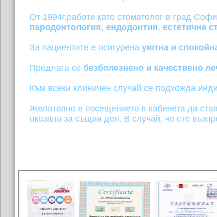
От 1994г.работи като стоматолог в град Соф
пародонтология
, 
ендодонтия
, 
естетична с
За пациентите е осигурена 
уютна и спокойн
Предлага се 
безболезнено и качествено ле
Към всеки клиничен случай се подхожда инди
Желателно е посещението в кабинета да става
оказана за същия ден. В случай, че сте възп